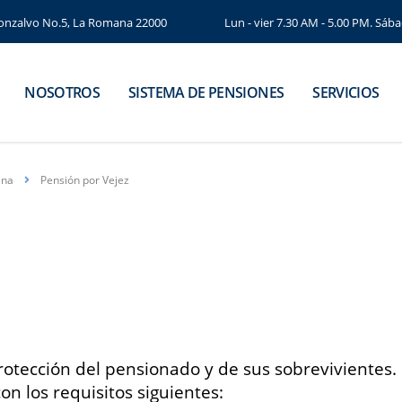
 Gonzalvo No.5, La Romana 22000
Lun - vier 7.30 AM - 5.00 PM. Sáb
NOSOTROS
SISTEMA DE PENSIONES
SERVICIOS
ana
Pensión por Vejez
rotección del pensionado y de sus sobrevivientes
on los requisitos siguientes: